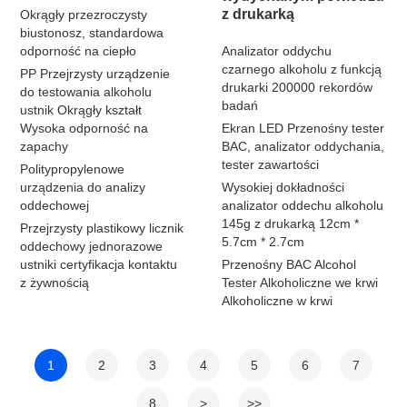
z drukarką
Okrągły przezroczysty
biustonosz, standardowa
odporność na ciepło
Analizator oddychu
czarnego alkoholu z funkcją
PP Przejrzysty urządzenie
drukarki 200000 rekordów
do testowania alkoholu
badań
ustnik Okrągły kształt
Wysoka odporność na
Ekran LED Przenośny tester
zapachy
BAC, analizator oddychania,
tester zawartości
Politypropylenowe
urządzenia do analizy
Wysokiej dokładności
oddechowej
analizator oddechu alkoholu
145g z drukarką 12cm *
Przejrzysty plastikowy licznik
5.7cm * 2.7cm
oddechowy jednorazowe
ustniki certyfikacja kontaktu
Przenośny BAC Alcohol
z żywnością
Tester Alkoholiczne we krwi
Alkoholiczne w krwi
1
2
3
4
5
6
7
8
>
>>