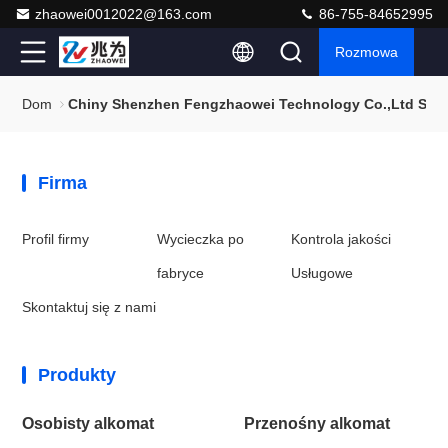
zhaowei0012022@163.com
86-755-84652995
Rozmowa
Dom
Chiny Shenzhen Fengzhaowei Technology Co.,Ltd Sit
Firma
Profil firmy
Wycieczka po
Kontrola jakości
fabryce
Usługowe
Skontaktuj się z nami
Produkty
Osobisty alkomat
Przenośny alkomat