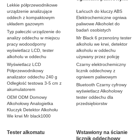
Lekkie półprzewodnikowe
urządzenie analizujące
Łańcuch do kluczy ABS
oddech z kompaktowym
Elektrochemiczne ogniwa
układem gazowym
paliwowe Alkoholet do
badań osobistych
Typ pałeczki urządzenie do
analizy oddechu w miejscu
Mr Black 6 przenośny tester
pracy wodoodporny
alkoholu we krwi, detektor
wyświetlacz LCD, tester
alkoholu w oddechu
alkoholu w oddechu
używany przez policję
Wyświetlacz LCD
Czarny elektrochemiczny
Półprzewodnikowy
licznik oddechowy z
analizator oddechu 240 g
ogniwem paliwowym
Odległość testowa 3-5 cm z
Bluetooth Czarny cyfrowy
akumulatorem
wyświetlacz Alkoholowy
OEM ODM Domowy
tester oddechu dla
Alkohołowy Analogietka
przedsiębiorstw
Kluczyk Detektor Alkohołu
We krwi Mr black1000
Tester alkomatu
Wstawiony na ścianie
licznik oddechowy