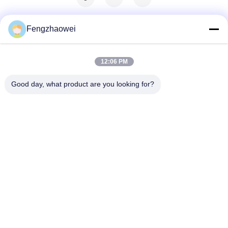
Fengzhaowei
12:06 PM
Good day, what product are you looking for?
Shenzhen Fengzhaowei Technology Co.,Ltd
zhaowei0012022@163.com
86-755-84652995
2/F,NO.A4 BILDING,HEKAN INDUSTRIAL ZONE,WUHE
ROAD,BANTIAN TOWN LONGGANG DISTRICT
SHENZHEN,GUANGDONG,CHINA