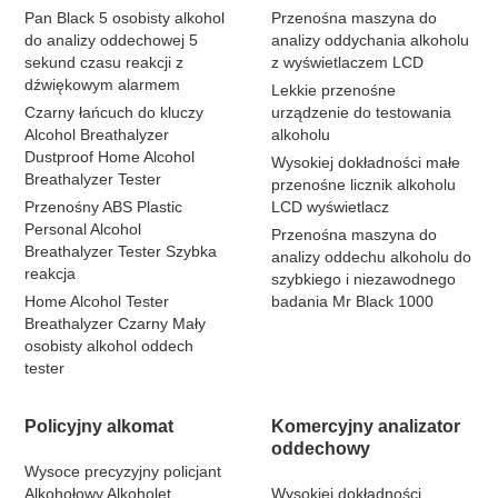
Pan Black 5 osobisty alkohol
Przenośna maszyna do
do analizy oddechowej 5
analizy oddychania alkoholu
sekund czasu reakcji z
z wyświetlaczem LCD
dźwiękowym alarmem
Lekkie przenośne
Czarny łańcuch do kluczy
urządzenie do testowania
Alcohol Breathalyzer
alkoholu
Dustproof Home Alcohol
Wysokiej dokładności małe
Breathalyzer Tester
przenośne licznik alkoholu
Przenośny ABS Plastic
LCD wyświetlacz
Personal Alcohol
Przenośna maszyna do
Breathalyzer Tester Szybka
analizy oddechu alkoholu do
reakcja
szybkiego i niezawodnego
Home Alcohol Tester
badania Mr Black 1000
Breathalyzer Czarny Mały
osobisty alkohol oddech
tester
Policyjny alkomat
Komercyjny analizator
oddechowy
Wysoce precyzyjny policjant
Alkohołowy Alkoholet
Wysokiej dokładności