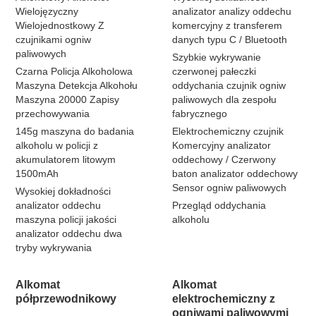
Wielojęzyczny
analizator analizy oddechu
Wielojednostkowy Z
komercyjny z transferem
czujnikami ogniw
danych typu C / Bluetooth
paliwowych
Szybkie wykrywanie
Czarna Policja Alkoholowa
czerwonej pałeczki
Maszyna Detekcja Alkohołu
oddychania czujnik ogniw
Maszyna 20000 Zapisy
paliwowych dla zespołu
przechowywania
fabrycznego
145g maszyna do badania
Elektrochemiczny czujnik
alkoholu w policji z
Komercyjny analizator
akumulatorem litowym
oddechowy / Czerwony
1500mAh
baton analizator oddechowy
Sensor ogniw paliwowych
Wysokiej dokładności
analizator oddechu
Przegląd oddychania
maszyna policji jakości
alkoholu
analizator oddechu dwa
tryby wykrywania
Alkomat
Alkomat
półprzewodnikowy
elektrochemiczny z
ogniwami paliwowymi