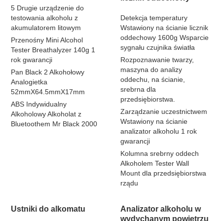
5 Drugie urządzenie do
testowania alkoholu z
Detekcja temperatury
akumulatorem litowym
Wstawiony na ścianie licznik
oddechowy 1600g Wsparcie
Przenośny Mini Alcohol
sygnału czujnika światła
Tester Breathalyzer 140g 1
rok gwarancji
Rozpoznawanie twarzy,
maszyna do analizy
Pan Black 2 Alkohołowy
oddechu, na ścianie,
Analogietka
srebrna dla
52mmX64.5mmX17mm
przedsiębiorstwa.
ABS Indywidualny
Zarządzanie uczestnictwem
Alkoholowy Alkoholat z
Wstawiony na ścianie
Bluetoothem Mr Black 2000
analizator alkoholu 1 rok
gwarancji
Kolumna srebrny oddech
Alkoholem Tester Wall
Mount dla przedsiębiorstwa
rządu
Ustniki do alkomatu
Analizator alkoholu w
wydychanym powietrzu