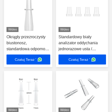
Wideo
Wideo
Okrągły przezroczysty
Standardowy biały
biustonosz,
analizator oddychania
standardowa odporność
jednorazowe usta /
na ciepło
dmuchawy do różnych
Czatuj Teraz '
Czatuj Teraz '
maszyn
Wideo
Wideo