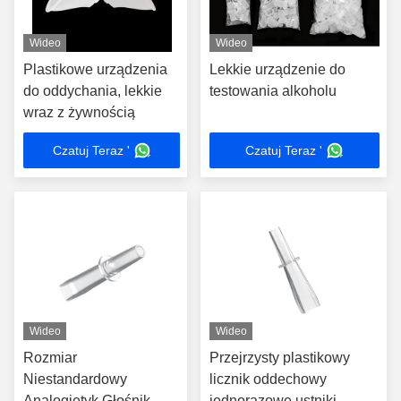
Wideo
Wideo
Plastikowe urządzenia
Lekkie urządzenie do
do oddychania, lekkie
testowania alkoholu
wraz z żywnością
Czatuj Teraz '
Czatuj Teraz '
Wideo
Wideo
Rozmiar
Przejrzysty plastikowy
Niestandardowy
licznik oddechowy
Analogietyk Głośnik
jednorazowe ustniki