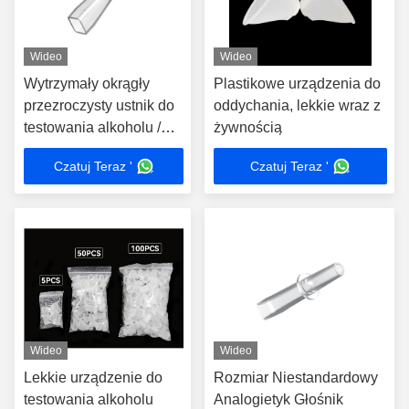
Wideo
Wideo
Wytrzymały okrągły
Plastikowe urządzenia do
przezroczysty ustnik do
oddychania, lekkie wraz z
testowania alkoholu /
żywnością
zastosowań
Czatuj Teraz '
Czatuj Teraz '
przemysłowych
Wideo
Wideo
Lekkie urządzenie do
Rozmiar Niestandardowy
testowania alkoholu
Analogietyk Głośnik