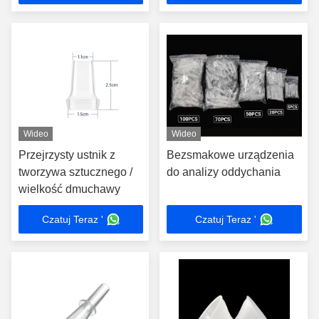
warunkach
Wideo
Wideo
Przejrzysty ustnik z
Bezsmakowe urządzenia
tworzywa sztucznego /
do analizy oddychania
wielkość dmuchawy
Czatuj Teraz '
Czatuj Teraz '