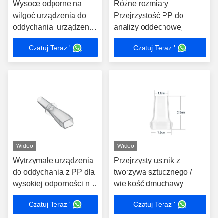
Wysoce odporne na
Różne rozmiary
wilgoć urządzenia do
Przejrzystość PP do
oddychania, urządzenia
analizy oddechowej
do oddychania,
Czatuj Teraz '
Czatuj Teraz '
ergonomiczne
Wideo
Wideo
Wytrzymałe urządzenia
Przejrzysty ustnik z
do oddychania z PP dla
tworzywa sztucznego /
wysokiej odporności na
wielkość dmuchawy
zapachy w
Czatuj Teraz '
Czatuj Teraz '
profesjonalnych