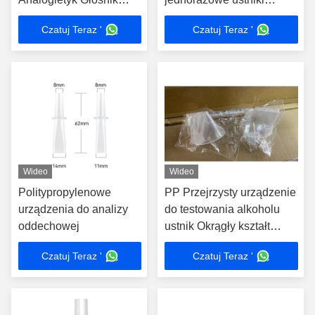
Przejrzysty Odporność
certyfikacja kontaktu z
Czatuj Teraz '
Czatuj Teraz '
na smak
żywnością
Wideo
Wideo
Politypropylenowe
PP Przejrzysty urządzenie
urządzenia do analizy
do testowania alkoholu
oddechowej
ustnik Okrągły kształt
Wysoka odporność na
Czatuj Teraz '
Czatuj Teraz '
zapachy