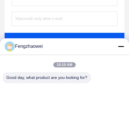
Wysłać
Fengzhaowei
10:10 AM
Good day, what product are you looking for?
Shenzhen Fengzhaowei Technology Co.,Ltd
zhaowei0012022@163.com
86-755-84652995
2/F,NO.A4 BILDING,HEKAN INDUSTRIAL ZONE,WUHE
ROAD,BANTIAN TOWN LONGGANG DISTRICT