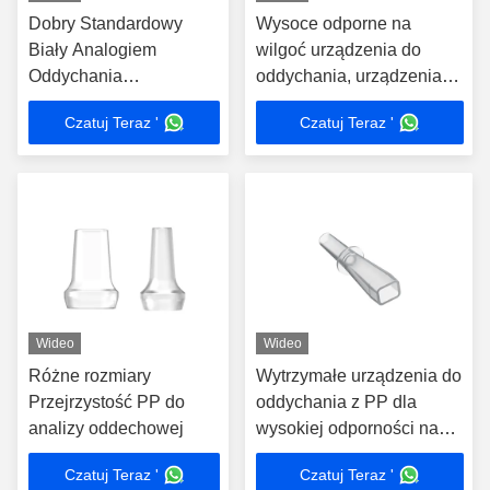
Dobry Standardowy
Wysoce odporne na
Biały Analogiem
wilgoć urządzenia do
Oddychania
oddychania, urządzenia
Jednorazowe Głowice /
do oddychania,
Czatuj Teraz '
Czatuj Teraz '
Dmuchawy Do Różnych
ergonomiczne
Maszyny
Wideo
Wideo
Różne rozmiary
Wytrzymałe urządzenia do
Przejrzystość PP do
oddychania z PP dla
analizy oddechowej
wysokiej odporności na
zapachy w
Czatuj Teraz '
Czatuj Teraz '
profesjonalnych