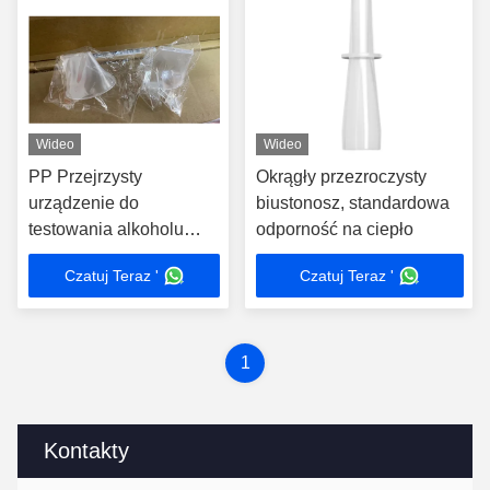
Wideo
Wideo
PP Przejrzysty
Okrągły przezroczysty
urządzenie do
biustonosz, standardowa
testowania alkoholu
odporność na ciepło
ustnik Okrągły kształt
Czatuj Teraz '
Czatuj Teraz '
Wysoka odporność na
zapachy
1
Kontakty