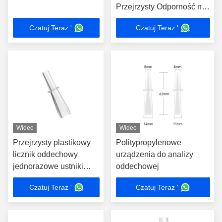
Przejrzysty Odporność na
smak
Czatuj Teraz '
Czatuj Teraz '
Wideo
Wideo
Przejrzysty plastikowy
Politypropylenowe
licznik oddechowy
urządzenia do analizy
jednorazowe ustniki
oddechowej
certyfikacja kontaktu z
Czatuj Teraz '
Czatuj Teraz '
żywnością