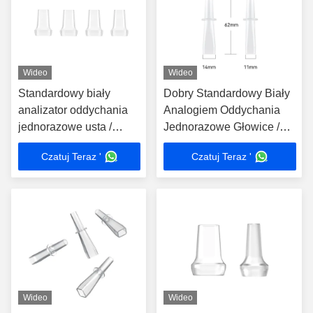
Wideo
Wideo
Standardowy biały
Dobry Standardowy Biały
analizator oddychania
Analogiem Oddychania
jednorazowe usta /
Jednorazowe Głowice /
dmuchawy do różnych
Dmuchawy Do Różnych
Czatuj Teraz '
Czatuj Teraz '
maszyn
Maszyny
Wideo
Wideo