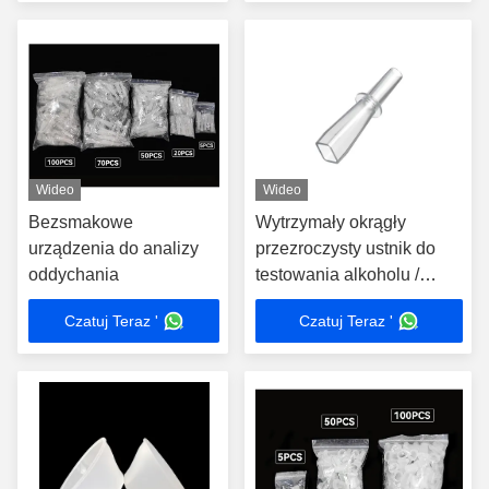
warunkach
Wideo
Wideo
Bezsmakowe
Wytrzymały okrągły
urządzenia do analizy
przezroczysty ustnik do
oddychania
testowania alkoholu /
zastosowań
Czatuj Teraz '
Czatuj Teraz '
przemysłowych