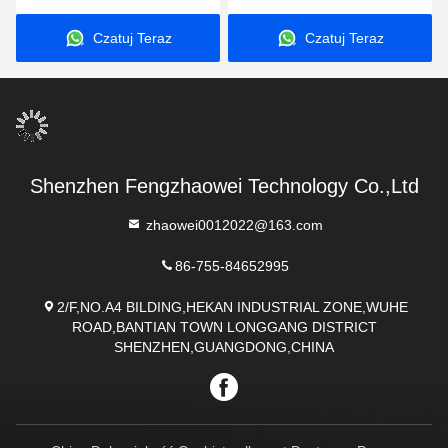
certyfikacja kontaktu z
smak
Czatuj Teraz
Czatuj Teraz
żywnością
Shenzhen Fengzhaowei Technology Co.,Ltd
zhaowei0012022@163.com
86-755-84652995
2/F,NO.A4 BILDING,HEKAN INDUSTRIAL ZONE,WUHE
ROAD,BANTIAN TOWN LONGGANG DISTRICT
SHENZHEN,GUANGDONG,CHINA