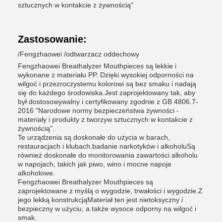
sztucznych w kontakcie z żywnością"
Zastosowanie:
/Fengzhaowei /odtwarzacz oddechowy
Fengzhaowei Breathalyzer Mouthpieces są lekkie i
wykonane z materiału PP. Dzięki wysokiej odporności na
wilgoć i przezroczystemu kolorowi są bez smaku i nadają
się do każdego środowiska.Jest zaprojektowany tak, aby
był dostosowywalny i certyfikowany zgodnie z GB 4806.7-
2016 "Narodowe normy bezpieczeństwa żywności -
materiały i produkty z tworzyw sztucznych w kontakcie z
żywnością".
Te urządzenia są doskonałe do użycia w barach,
restauracjach i klubach.badanie narkotyków i alkoholuSą
również doskonałe do monitorowania zawartości alkoholu
w napojach, takich jak piwo, wino i mocne napoje
alkoholowe.
Fengzhaowei Breathalyzer Mouthpieces są
zaprojektowane z myślą o wygodzie, trwałości i wygodzie.Z
jego lekką konstrukcjąMateriał ten jest nietoksyczny i
bezpieczny w użyciu, a także wysoce odporny na wilgoć i
smak.