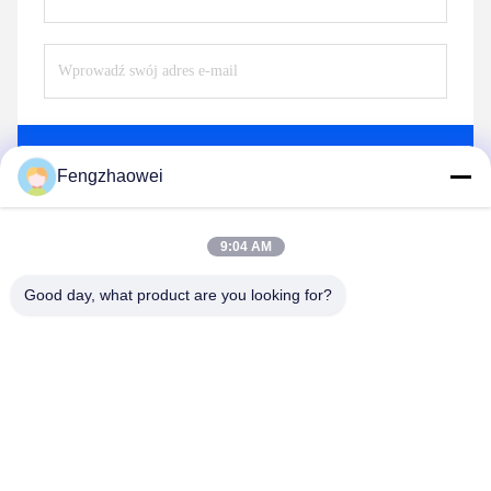
Wysłać
Fengzhaowei
9:04 AM
Good day, what product are you looking for?
Shenzhen Fengzhaowei Technology Co.,Ltd
zhaowei0012022@163.com
86-755-84652995
2/F,NO.A4 BILDING,HEKAN INDUSTRIAL ZONE,WUHE
ROAD,BANTIAN TOWN LONGGANG DISTRICT