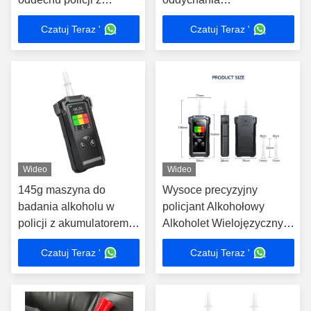
ładowalną baterią litową
12cm*5.7cm*2.7cm
Czatuj Teraz '
Czatuj Teraz '
o mocy 1500 mAh
Wideo
Wideo
145g maszyna do
Wysoce precyzyjny
badania alkoholu w
policjant Alkohołowy
policji z akumulatorem
Alkoholet Wielojęzyczny
litowym 1500mAh
Wielojednostkowy Z
Czatuj Teraz '
Czatuj Teraz '
czujnikami ogniw
paliwowych