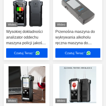
Wideo
Wideo
Wysokiej dokładności
Przenośna maszyna do
analizator oddechu
wykrywania alkoholu
maszyna policji jakości
ręczna maszyna do
analizator oddechu dwa
analizy oddechu
Czatuj Teraz '
Czatuj Teraz '
tryby wykrywania
Wideo
Wideo