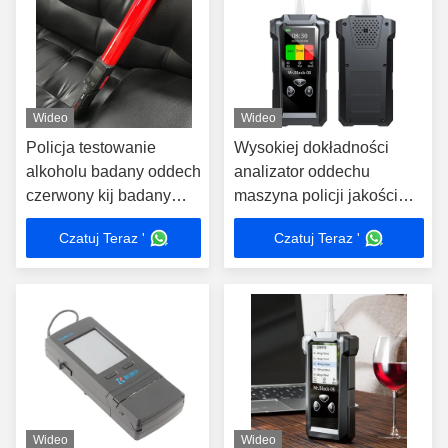
Wideo
Wideo
Policja testowanie
Wysokiej dokładności
alkoholu badany oddech
analizator oddechu
czerwony kij badany
maszyna policji jakości
oddech z głosem
analizator oddechu dwa
Czatuj Teraz '
Czatuj Teraz '
ogłoszeń
tryby wykrywania
Wideo
Wideo