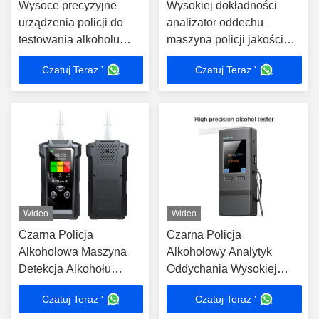
Wysoce precyzyjne
Wysokiej dokładności
urządzenia policji do
analizator oddechu
testowania alkoholu
maszyna policji jakości
Alcohol Breathalyzer
analizator oddechu dwa
Czatuj Teraz '
Czatuj Teraz '
tryby wykrywania
Wideo
Wideo
Czarna Policja
Czarna Policja
Alkoholowa Maszyna
Alkohołowy Analytyk
Detekcja Alkohołu
Oddychania Wysokiej
Maszyna 20000 Zapisy
Precyzji Analytyk
Czatuj Teraz '
Czatuj Teraz '
przechowywania
Oddychania Maszyna