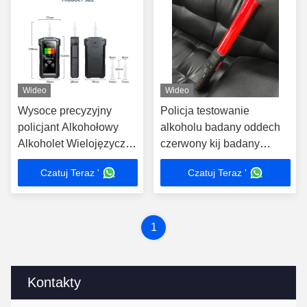
Wideo
Wideo
Wysoce precyzyjny
Policja testowanie
policjant Alkohołowy
alkoholu badany oddech
Alkoholet Wielojęzyczny
czerwony kij badany
Wielojednostkowy Z
oddech z głosem ogłoszeń
Czatuj Teraz '
Czatuj Teraz '
czujnikami ogniw
paliwowych
1
Kontakty