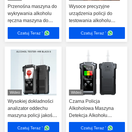
Przenośna maszyna do
Wysoce precyzyjne
wykrywania alkoholu
urządzenia policji do
ręczna maszyna do
testowania alkoholu
analizy oddechu
Alcohol Breathalyzer
Czatuj Teraz '
Czatuj Teraz '
Wideo
Wideo
Wysokiej dokładności
Czarna Policja
analizator oddechu
Alkoholowa Maszyna
maszyna policji jakości
Detekcja Alkohołu
analizator oddechu dwa
Maszyna 20000 Zapisy
Czatuj Teraz '
Czatuj Teraz '
tryby wykrywania
przechowywania