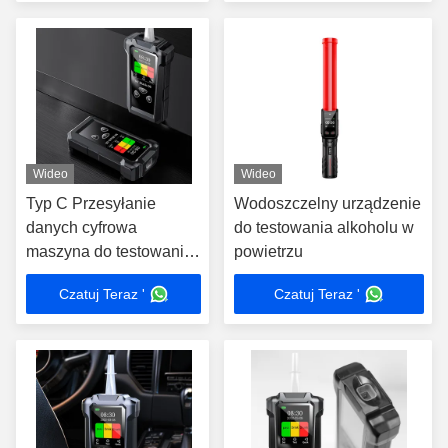
ZBK-90
Wideo
Wideo
Typ C Przesyłanie
Wodoszczelny urządzenie
danych cyfrowa
do testowania alkoholu w
maszyna do testowania
powietrzu
alkoholu w oddechu
Czatuj Teraz '
Czatuj Teraz '
lekkie dla organów
ścigania