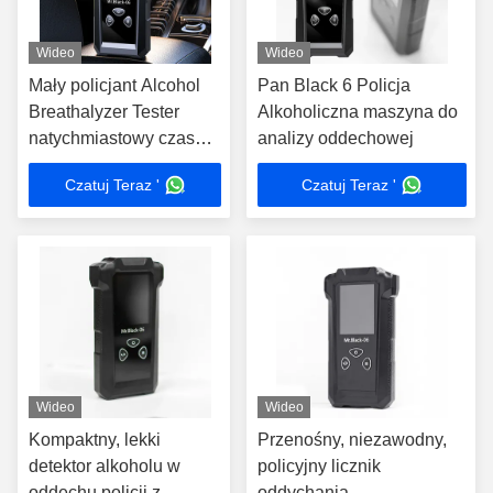
Wideo
Wideo
Mały policjant Alcohol
Pan Black 6 Policja
Breathalyzer Tester
Alkoholiczna maszyna do
natychmiastowy czas
analizy oddechowej
reakcji z wyświetlaczem
Czatuj Teraz '
Czatuj Teraz '
LCD
Wideo
Wideo
Kompaktny, lekki
Przenośny, niezawodny,
detektor alkoholu w
policyjny licznik
oddechu policji z
oddychania