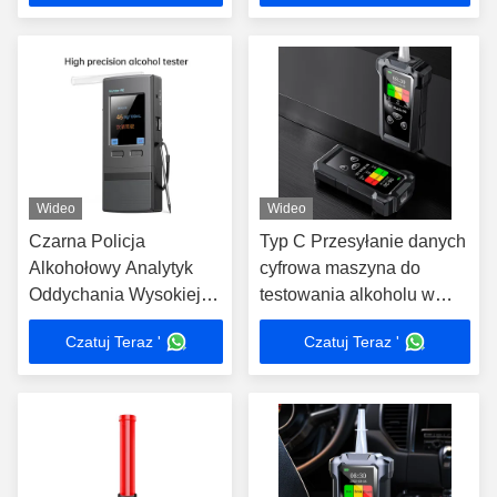
Wideo
Wideo
Czarna Policja
Typ C Przesyłanie danych
Alkohołowy Analytyk
cyfrowa maszyna do
Oddychania Wysokiej
testowania alkoholu w
Precyzji Analytyk
oddechu lekkie dla
Czatuj Teraz '
Czatuj Teraz '
Oddychania Maszyna
organów ścigania
ZBK-90