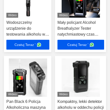
Wideo
Wideo
Wodoszczelny
Mały policjant Alcohol
urządzenie do
Breathalyzer Tester
testowania alkoholu w
natychmiastowy czas
powietrzu
reakcji z wyświetlaczem
Czatuj Teraz '
Czatuj Teraz '
LCD
Wideo
Wideo
Pan Black 6 Policja
Kompaktny, lekki detektor
Alkoholiczna maszyna
alkoholu w oddechu policji