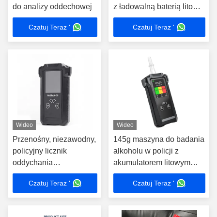
do analizy oddechowej
z ładowalną baterią litową
o mocy 1500 mAh
Czatuj Teraz '
Czatuj Teraz '
Wideo
Wideo
Przenośny, niezawodny,
145g maszyna do badania
policyjny licznik
alkoholu w policji z
oddychania
akumulatorem litowym
12cm*5.7cm*2.7cm
1500mAh
Czatuj Teraz '
Czatuj Teraz '