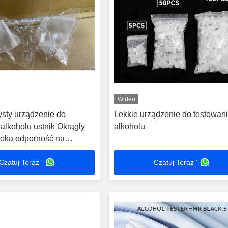
Wideo
ysty urządzenie do
Lekkie urządzenie do testowan
alkoholu ustnik Okrągły
alkoholu
soka odporność na
Czatuj Teraz '
Czatuj Teraz '