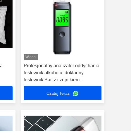
Wideo
ia
Profesjonalny analizator oddychania,
testownik alkoholu, dokładny
testownik Bac z czujnikiem
półprzewodnikowym
Czatuj Teraz '