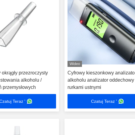
Wideo
 okrągły przezroczysty
Cyfrowy kieszonkowy analizato
estowania alkoholu /
alkoholu analizator oddechowy
ń przemysłowych
rurkami ustnymi
Czatuj Teraz '
Czatuj Teraz '