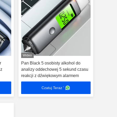
Wideo
r
Pan Black 5 osobisty alkohol do
 z
analizy oddechowej 5 sekund czasu
reakcji z dźwiękowym alarmem
Czatuj Teraz '