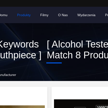
Domu
Produkty
Filmy
O Nas
Wydarzenia
P
Keywords [ Alcohol Teste
uthpiece ] Match 8 Produ
anufacturer