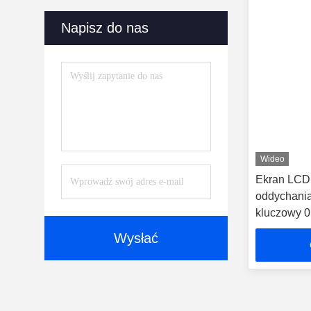
Napisz do nas
Wideo
Ekran LCD, 
oddychania
kluczowy 0
Wysłać