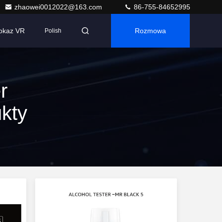
zhaowei0012022@163.com
86-755-84652995
okaz VR
Rozmowa
Polish
r
kty