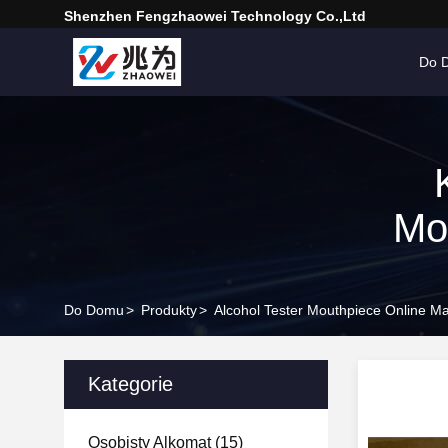
Shenzhen Fengzhaowei Technology Co.,Ltd
Do 
Mo
Do Domu
>
Produkty
>
Alcohol Tester Mouthpiece Online M
Kategorie
Osobisty Alkomat
(15)