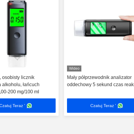
Wideo
osobisty licznik
Mały półprzewodnik analizator
 alkoholu, łańcuch
oddechowy 5 sekund czas reakc
,00-200 mg/100 ml
Czatuj Teraz '
Czatuj Teraz '