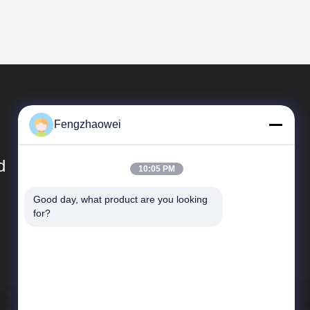
Fengzhaowei
d
10:05 PM
Good day, what product are you looking 
Szybkie Linki
for?
Sitemap
Polityka prywatności