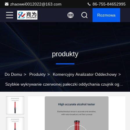
zhaowei0012022@163.com
86-755-84652995
Rozmowa
produkty
Do Domu
>
Produkty
>
Komercyjny Analizator Oddechowy
>
Szybkie wykrywanie czerwonej pałeczki oddychania czujnik ogniw
paliwowych dla zespołu fabrycznego