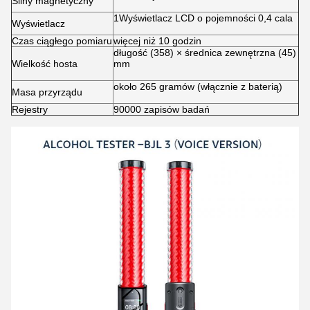
Silny magnetyczny
1Wyświetlacz LCD o pojemności 0,4 cala
Wyświetlacz
Czas ciągłego pomiaru
więcej niż 10 godzin
długość (358) × średnica zewnętrzna (45)
Wielkość hosta
mm
około 265 gramów (włącznie z baterią)
Masa przyrządu
Rejestry
90000 zapisów badań