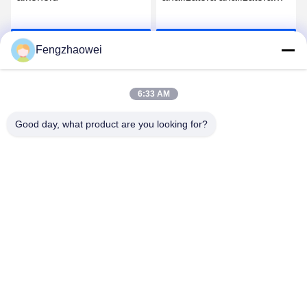
oddechowego
komercyjnego 3000
Czatuj Teraz
Czatuj Teraz
Fengzhaowei
6:33 AM
Good day, what product are you looking for?
Shenzhen Fengzhaowei Technology Co.,Ltd
zhaowei0012022@163.com
86-755-84652995
2/F,NO.A4 BILDING,HEKAN INDUSTRIAL ZONE,WUHE
ROAD,BANTIAN TOWN LONGGANG DISTRICT
SHENZHEN,GUANGDONG,CHINA