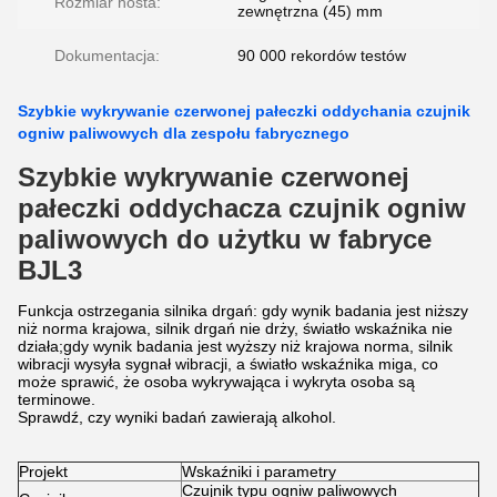
Rozmiar hosta:
zewnętrzna (45) mm
Dokumentacja:
90 000 rekordów testów
Szybkie wykrywanie czerwonej pałeczki oddychania czujnik
ogniw paliwowych dla zespołu fabrycznego
Szybkie wykrywanie czerwonej
pałeczki oddychacza czujnik ogniw
paliwowych do użytku w fabryce
BJL3
Funkcja ostrzegania silnika drgań: gdy wynik badania jest niższy
niż norma krajowa, silnik drgań nie drży, światło wskaźnika nie
działa;gdy wynik badania jest wyższy niż krajowa norma, silnik
wibracji wysyła sygnał wibracji, a światło wskaźnika miga, co
może sprawić, że osoba wykrywająca i wykryta osoba są
terminowe.
Sprawdź, czy wyniki badań zawierają alkohol.
Projekt
Wskaźniki i parametry
Czujnik typu ogniw paliwowych