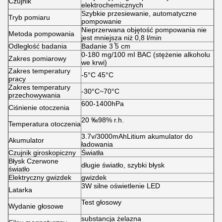
Czujnik
elektrochemicznych
Szybkie przesiewanie, automatyczne
Tryb pomiaru
pompowanie
Nieprzerwana objętość pompowania nie
Metoda pompowania
jest mniejsza niż 0,8 l/min
Odległość badania
Badanie 3 ̊5 cm
0-180 mg/100 mI BAC (stężenie alkoholu
Zakres pomiarowy
we krwi)
Zakres temperatury
-5°C 45°C
pracy
Zakres temperatury
-30°C~70°C
przechowywania
600-1400hPa
Ciśnienie otoczenia
20 ‰98% r.h.
Temperatura otoczenia
3.7v/3000mAhLitium akumulator do
Akumulator
ładowania
Czujnik giroskopiczny
Światła
Błysk Czerwone
długie światło, szybki błysk
światło
Elektryczny gwizdek
gwizdek
3W silne oświetlenie LED
Latarka
Test głosowy
Wydanie głosowe
substancja żelazna