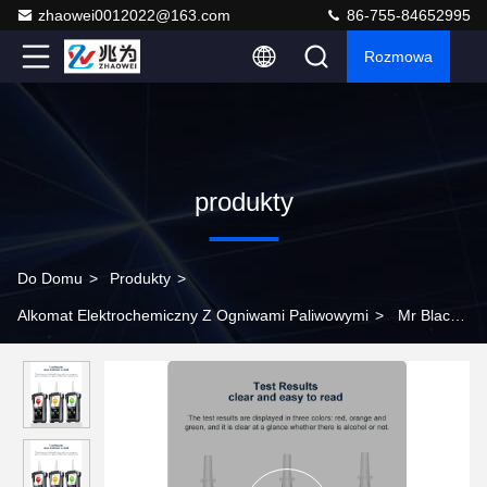
zhaowei0012022@163.com
86-755-84652995
Rozmowa
produkty
Do Domu
>
Produkty
>
Alkomat Elektrochemiczny Z Ogniwami Paliwowymi
>
Mr Black
6 przenośny tester alkoholu we krwi, detektor alkoholu w oddechu
używany przez policję