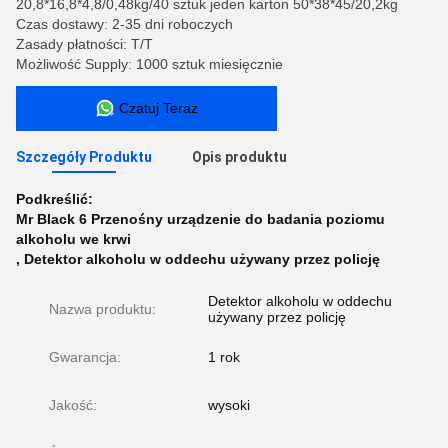
20,8*16,8*4,8/0,48kg/40 sztuk jeden karton 50*38*45/20,2kg
Czas dostawy: 2-35 dni roboczych
Zasady płatności: T/T
Możliwość Supply: 1000 sztuk miesięcznie
Czatuj Teraz
Szczegóły Produktu
Opis produktu
Podkreślić:
Mr Black 6 Przenośny urządzenie do badania poziomu
alkoholu we krwi
,
Detektor alkoholu w oddechu używany przez policję
Detektor alkoholu w oddechu
Nazwa produktu:
używany przez policję
Gwarancja:
1 rok
Jakość:
wysoki