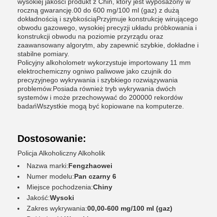
wysokiej jakości produkt z Chin, który jest wyposażony w
roczną gwarancję.00 do 600 mg/100 ml (gaz) z dużą
dokładnością i szybkościąPrzyjmuje konstrukcję wirującego
obwodu gazowego, wysokiej precyzji układu próbkowania i
konstrukcji obwodu na poziomie przyrządu oraz
zaawansowany algorytm, aby zapewnić szybkie, dokładne i
stabilne pomiary.
Policyjny alkoholometr wykorzystuje importowany 11 mm
elektrochemiczny ogniwo paliwowe jako czujnik do
precyzyjnego wykrywania i szybkiego rozwiązywania
problemów.Posiada również tryb wykrywania dwóch
systemów i może przechowywać do 200000 rekordów
badańWszystkie mogą być kopiowane na komputerze.
Dostosowanie:
Policja Alkoholiczny Alkoholik
Nazwa marki:
Fengzhaowei
Numer modelu:
Pan czarny 6
Miejsce pochodzenia:
Chiny
Jakość:
Wysoki
Zakres wykrywania:
00,00-600 mg/100 ml (gaz)