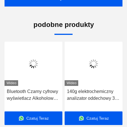
podobne produkty
Wideo
Wideo
Bluetooth Czarny cyfrowy
140g elektrochemiczny
wyświetlacz Alkoholowy
analizator oddechowy 3w
tester oddechu dla
Zapisy przechowywania
przedsiębiorstw
dla użytku rządowego
Czatuj Teraz
Czatuj Teraz