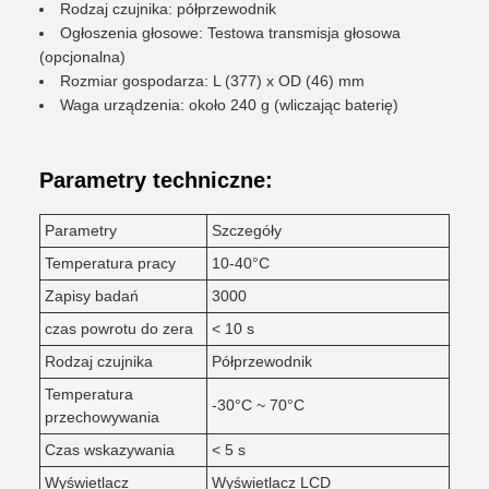
Rodzaj czujnika: półprzewodnik
Ogłoszenia głosowe: Testowa transmisja głosowa
(opcjonalna)
Rozmiar gospodarza: L (377) x OD (46) mm
Waga urządzenia: około 240 g (wliczając baterię)
Parametry techniczne:
Parametry
Szczegóły
Temperatura pracy
10-40°C
Zapisy badań
3000
czas powrotu do zera
< 10 s
Rodzaj czujnika
Półprzewodnik
Temperatura
-30°C ~ 70°C
przechowywania
Czas wskazywania
< 5 s
Wyświetlacz
Wyświetlacz LCD