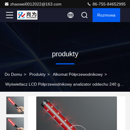
zhaowei0012022@163.com
86-755-84652995
Rozmowa
produkty
Do Domu
>
Produkty
>
Alkomat Półprzewodnikowy
>
Wyświetlacz LCD Półprzewodnikowy analizator oddechu 240 g
Odległość testowa 3-5 cm z akumulatorem