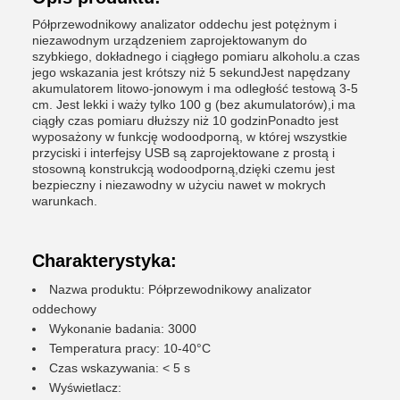
Półprzewodnikowy analizator oddechu jest potężnym i
niezawodnym urządzeniem zaprojektowanym do
szybkiego, dokładnego i ciągłego pomiaru alkoholu.a czas
jego wskazania jest krótszy niż 5 sekundJest napędzany
akumulatorem litowo-jonowym i ma odległość testową 3-5
cm. Jest lekki i waży tylko 100 g (bez akumulatorów),i ma
ciągły czas pomiaru dłuższy niż 10 godzinPonadto jest
wyposażony w funkcję wodoodporną, w której wszystkie
przyciski i interfejsy USB są zaprojektowane z prostą i
stosowną konstrukcją wodoodporną,dzięki czemu jest
bezpieczny i niezawodny w użyciu nawet w mokrych
warunkach.
Charakterystyka:
Nazwa produktu: Półprzewodnikowy analizator
oddechowy
Wykonanie badania: 3000
Temperatura pracy: 10-40°C
Czas wskazywania: < 5 s
Wyświetlacz: