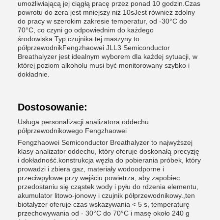
umożliwiającą jej ciągłą pracę przez ponad 10 godzin.Czas
powrotu do zera jest mniejszy niż 10sJest również zdolny
do pracy w szerokim zakresie temperatur, od -30°C do
70°C, co czyni go odpowiednim do każdego
środowiska.Typ czujnika tej maszyny to
półprzewodnikFengzhaowei JLL3 Semiconductor
Breathalyzer jest idealnym wyborem dla każdej sytuacji, w
której poziom alkoholu musi być monitorowany szybko i
dokładnie.
Dostosowanie:
Usługa personalizacji analizatora oddechu
półprzewodnikowego Fengzhaowei
Fengzhaowei Semiconductor Breathalyzer to najwyższej
klasy analizator oddechu, który oferuje doskonałą precyzję
i dokładność.konstrukcja węzła do pobierania próbek, który
prowadzi i zbiera gaz, materiały wodoodporne i
przeciwpyłowe przy wejściu powietrza, aby zapobiec
przedostaniu się cząstek wody i pyłu do rdzenia elementu,
akumulator litowo-jonowy i czujnik półprzewodnikowy.,ten
biotalyzer oferuje czas wskazywania < 5 s, temperaturę
przechowywania od - 30°C do 70°C i masę około 240 g