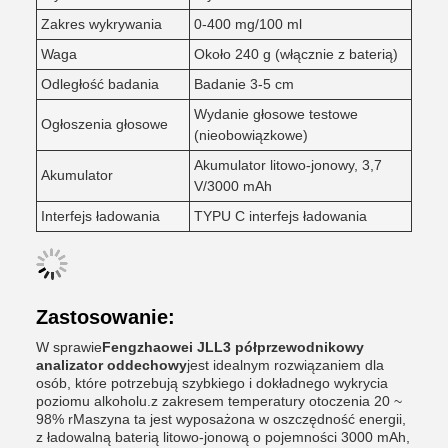
Zakres wykrywania
0-400 mg/100 ml
Waga
Około 240 g (włącznie z baterią)
Odległość badania
Badanie 3-5 cm
Wydanie głosowe testowe
Ogłoszenia głosowe
(nieobowiązkowe)
Akumulator litowo-jonowy, 3,7
Akumulator
V/3000 mAh
Interfejs ładowania
TYPU C interfejs ładowania
Zastosowanie:
W sprawie
Fengzhaowei JLL3 półprzewodnikowy
analizator oddechowy
jest idealnym rozwiązaniem dla
osób, które potrzebują szybkiego i dokładnego wykrycia
poziomu alkoholu.z zakresem temperatury otoczenia 20 ~
98% rMaszyna ta jest wyposażona w oszczędność energii,
z ładowalną baterią litowo-jonową o pojemności 3000 mAh,