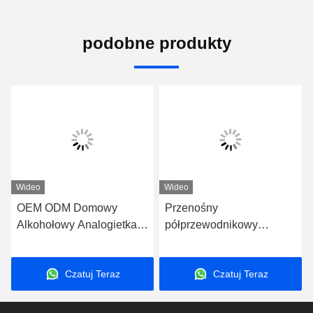
podobne produkty
Wideo
Wideo
OEM ODM Domowy
Przenośny
Alkohołowy Analogietka
półprzewodnikowy
Kluczyk Detektor Alkohołu
analizator oddechowy w
We krwi Mr black1000
kieszeni Mr Black1000
Czatuj Teraz
Czatuj Teraz