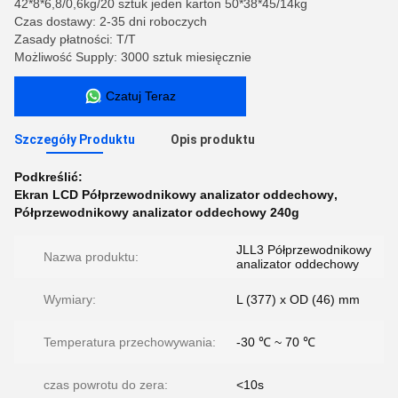
42*8*6,8/0,6kg/20 sztuk jeden karton 50*38*45/14kg
Czas dostawy: 2-35 dni roboczych
Zasady płatności: T/T
Możliwość Supply: 3000 sztuk miesięcznie
Czatuj Teraz
Szczegóły Produktu
Opis produktu
Podkreślić:
Ekran LCD Półprzewodnikowy analizator oddechowy
,
Półprzewodnikowy analizator oddechowy 240g
JLL3 Półprzewodnikowy
Nazwa produktu:
analizator oddechowy
Wymiary:
L (377) x OD (46) mm
Temperatura przechowywania:
-30 ℃ ~ 70 ℃
czas powrotu do zera:
<10s