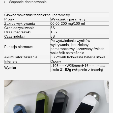
Wsparcie dostosowania
Główne wskaźniki techniczne i parametry
Projekt
Wskaźniki i parametry
Zakres wykrywania
00,00-200 mg/100 ml
Czas odzyskiwania
5S
Czas rozgrzewki
15S
Czas indukcji
5S
Po wyświetleniu wyników
wykrywania, jest zielony,
Funkcja alarmowa
pomarańczowy i czerwony światło
wskaźnik ostrzeżenie
Akumulator zasilania
3.7V/mAh ładowalna bateria litowa
Interfejs
Opony
L103mm×W28mm×H16mm, masa
Wymiar
około 31,52g (włącznie z baterią)