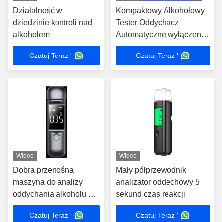
Działalność w
Kompaktowy Alkohołowy
dziedzinie kontroli nad
Tester Oddychacz
alkoholem
Automatyczne wyłączenie
do użytku domowego
Czatuj Teraz '
Czatuj Teraz '
Wideo
Wideo
Dobra przenośna
Mały półprzewodnik
maszyna do analizy
analizator oddechowy 5
oddychania alkoholu do
sekund czas reakcji
użytku osobistego Test
Czatuj Teraz '
Czatuj Teraz '
XJ1000