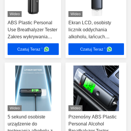
Wideo
Wideo
ABS Plastic Personal
Ekran LCD, osobisty
Use Breathalyzer Tester
licznik oddychania
Zakres wykrywania
alkoholu, łańcuch
0,00-200 mg/100 mL
kluczowy 0,00-200 mg/100
Czatuj Teraz '
Czatuj Teraz '
ml
Wideo
Wideo
5 sekund osobiste
Przenośny ABS Plastic
urządzenie do
Personal Alcohol
testowania alkoholu z
Breathalyzer Tester