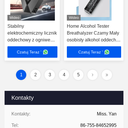
Wideo
Wideo
Stabilny
Home Alcohol Tester
elektrochemiczny licznik
Breathalyzer Czarny Mały
oddechowy z ogniwem
osobisty alkohol oddech
paliwowym z
tester
Czatuj Teraz '
Czatuj Teraz '
wyświetlaczem LCD
1
2
3
4
5
Kontakty
Kontakty:
Miss. Yan
Tel:
86-755-84652995