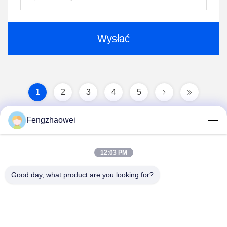
Wysłać
1
2
3
4
5
Fengzhaowei
12:03 PM
Good day, what product are you looking for?
Shenzhen Fengzhaowei Technology Co.,Ltd
zhaowei0012022@163.com