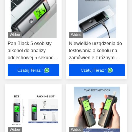
Wideo
Wideo
Pan Black 5 osobisty
Niewielkie urządzenia do
alkohol do analizy
testowania alkoholu na
oddechowej 5 sekund
zamówienie z różnymi
czasu reakcji z
sygnałami świetlnymi
Czatuj Teraz '
Czatuj Teraz '
dźwiękowym alarmem
Wideo
Wideo