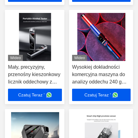
Wideo
Wideo
Mały, precyzyjny,
Wysokiej dokładności
przenośny kieszonkowy
komercyjna maszyna do
licznik oddechowy z
analizy oddechu 240 g
lampą do badania
3000 rekordów badań
Czatuj Teraz '
Czatuj Teraz '
alkoholu