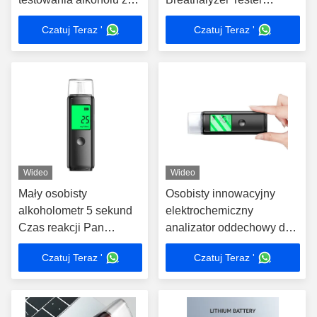
alarmem dźwiękowym
Szybka reakcja
Czatuj Teraz '
Czatuj Teraz '
Wideo
Wideo
Mały osobisty
Osobisty innowacyjny
alkoholometr 5 sekund
elektrochemiczny
Czas reakcji Pan
analizator oddechowy do
Black05
użytku osobistego
Czatuj Teraz '
Czatuj Teraz '