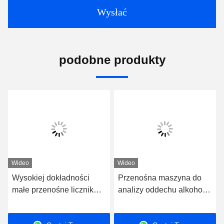
Wysłać
podobne produkty
Wideo
Wideo
Wysokiej dokładności
Przenośna maszyna do
małe przenośne licznik
analizy oddechu alkoholu
alkoholu LCD wyświetlacz
do szybkiego i
niezawodnego badania