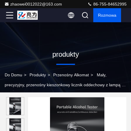
zhaowei0012022@163.com
86-755-84652995
Rozmowa
produkty
Do Domu
>
Produkty
>
Przenośny Alkomat
>
Mały,
precyzyjny, przenośny kieszonkowy licznik oddechowy z lampą do
badania alkoholu