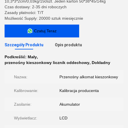
10,3*3*2cm/0,03kg/150szt. Jeden karton 50*38*45/14kg
Czas dostawy: 2-35 dni roboczych
Zasady płatności: T/T
Możliwość Supply: 20000 sztuk miesięcznie
Czatuj Teraz
Szczegóły Produktu
Opis produktu
Podkreślić:
Mały
,
przenośny kieszonkowy licznik oddechowy
,
Dokładny
Nazwa:
Przenośny alkomat kieszonkowy
Kalibrowanie:
Kalibracja producenta
Zasilanie:
Akumulator
Wyświetlacz:
LCD