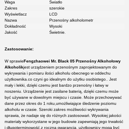
Waga
Światło
Zakres
szerokie
Wyświetlacz
LCD
Nazwa
Przenośny alkoholometr
Dokładność
Wysoki
Jakość
Świetnie.
Zastosowanie:
W sprawie
Fengzhaowei Mr. Black 05 Przenośny Alkohołowy
Alkoholik
jest urządzeniem przenośnym zaprojektowanym do
wykrywania i pomiaru ilości alkoholu obecnego w oddechu
użytkownika.co czyni go idealnym do użytku osobistego.. Jest
mały i lekki, dzięki czemu jest bardzo przenośny i łatwy w
noszeniu. Urządzenie jest zasilane baterią, dzięki czemu może
być używane w dowolnym miejscu i czasie. Może przechowywać
dane przez okres do 1 roku,umożliwiające śledzenie poziomu
alkoholu w czasie. Szeroki zakres możliwości wykrywania
sprawia, że nadaje się do różnych zastosowań. Wysokiej jakości
materiały wykorzystane w jego budowie zapewniają jego trwałość
i długoterminowość.z roczną gwarancją, użytkownicy mogą być