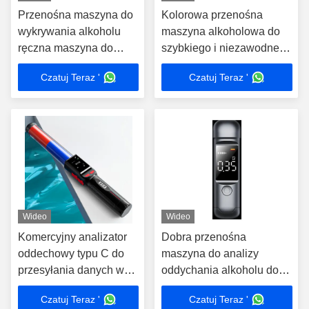
Przenośna maszyna do
Kolorowa przenośna
wykrywania alkoholu
maszyna alkoholowa do
ręczna maszyna do
szybkiego i niezawodnego
analizy oddechu
testowania
Czatuj Teraz '
Czatuj Teraz '
Wideo
Wideo
Komercyjny analizator
Dobra przenośna
oddechowy typu C do
maszyna do analizy
przesyłania danych w
oddychania alkoholu do
zakresie 0-400 mg/100
użytku osobistego Test
Czatuj Teraz '
Czatuj Teraz '
ml
XJ1000