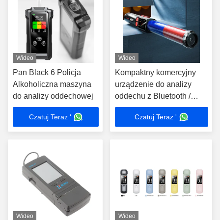
Wideo
Wideo
Pan Black 6 Policja
Kompaktny komercyjny
Alkoholiczna maszyna
urządzenie do analizy
do analizy oddechowej
oddechu z Bluetooth /
LCD wyświetlacz
Czatuj Teraz '
Czatuj Teraz '
Wideo
Wideo