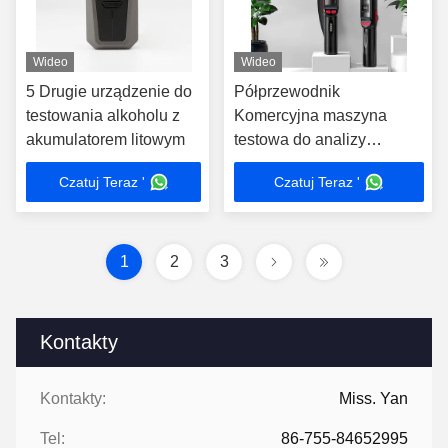
Wideo
Wideo
5 Drugie urządzenie do
Półprzewodnik
testowania alkoholu z
Komercyjna maszyna
akumulatorem litowym
testowa do analizy
oddechu Przenośny 3000
Czatuj Teraz '
Czatuj Teraz '
zapisów testowych
1
2
3
Kontakty
Kontakty:
Miss. Yan
Tel:
86-755-84652995