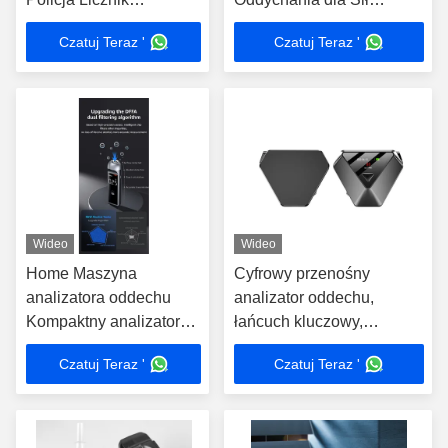
oddechowy Mały
Prasowych 3W magazyn
Czatuj Teraz '
Czatuj Teraz '
rozmiar
Wideo
Wideo
Home Maszyna
Cyfrowy przenośny
analizatora oddechu
analizator oddechu,
Kompaktny analizator
łańcuch kluczowy,
oddechu z
urządzenie do badania
Czatuj Teraz '
Czatuj Teraz '
przypomnieniem
alkoholu w oddechu
dźwięku