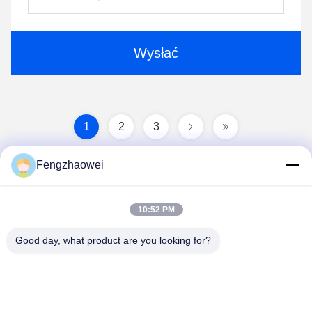
Wysłać
1
2
3
Fengzhaowei
10:52 PM
Good day, what product are you looking for?
Shenzhen Fengzhaowei Technology Co.,Ltd
zhaowei0012022@163.com