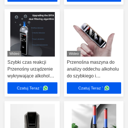
Wideo
Wideo
Szybki czas reakcji
Przenośna maszyna do
Przenośny urządzenie
analizy oddechu alkoholu
wykrywające alkohol
do szybkiego i
lekki kieszonkowy tester
niezawodnego badania Mr
Czatuj Teraz '
Czatuj Teraz '
oddychu alkoholu Mr
Black 1000
czarny 1000