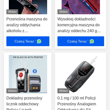
Wideo
Wideo
Przenośna maszyna do
Wysokiej dokładności
analizy oddychania
komercyjna maszyna do
alkoholu z
analizy oddechu 240 g
wyświetlaczem LCD
3000 rekordów badań
Czatuj Teraz '
Czatuj Teraz '
Wideo
Wideo
Dokładny przenośny
0.1 mg / 100 ml Policji
licznik oddechowy
Przenośny Analogiem
Policja Licznik
Oddychania dla Sił