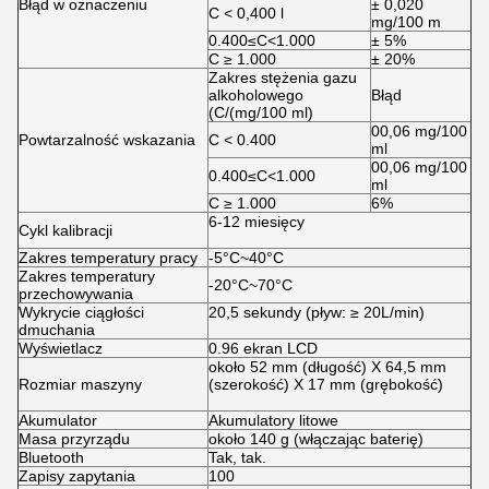
Błąd w oznaczeniu
± 0,020
C < 0,400 l
mg/100 m
0.400≤C<1.000
± 5%
C ≥ 1.000
± 20%
Zakres stężenia gazu
alkoholowego
Błąd
(C/(mg/100 ml)
00,06 mg/100
Powtarzalność wskazania
C < 0.400
ml
00,06 mg/100
0.400≤C<1.000
ml
C ≥ 1.000
6%
6-12 miesięcy
Cykl kalibracji
Zakres temperatury pracy
-5°C~40°C
Zakres temperatury
-20°C~70°C
przechowywania
Wykrycie ciągłości
20,5 sekundy (pływ: ≥ 20L/min)
dmuchania
Wyświetlacz
0.96 ekran LCD
około 52 mm (długość) X 64,5 mm
Rozmiar maszyny
(szerokość) X 17 mm (grębokość)
Akumulator
Akumulatory litowe
Masa przyrządu
około 140 g (włączając baterię)
Bluetooth
Tak, tak.
Zapisy zapytania
100