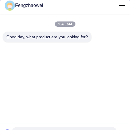
Czatuj Teraz
Czatuj Teraz
Mr Black 1000
Fengzhaowei
9:40 AM
Good day, what product are you looking for?
Shenzhen Fengzhaowei Technology Co.,Ltd
zhaowei0012022@163.com
86-755-84652995
2/F,NO.A4 BILDING,HEKAN INDUSTRIAL ZONE,WUHE
ROAD,BANTIAN TOWN LONGGANG DISTRICT
SHENZHEN,GUANGDONG,CHINA
Chiny Dobra jakość Osobisty alkomat Dostawca.Prawa
autorskie © 2023-2026 Shenzhen Fengzhaowei Technology