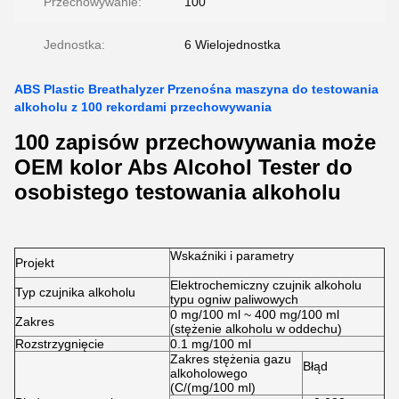
Przechowywanie:
100
Jednostka:
6 Wielojednostka
ABS Plastic Breathalyzer Przenośna maszyna do testowania
alkoholu z 100 rekordami przechowywania
100 zapisów przechowywania może
OEM kolor Abs Alcohol Tester do
osobistego testowania alkoholu
Wskaźniki i parametry
Projekt
Elektrochemiczny czujnik alkoholu
Typ czujnika alkoholu
typu ogniw paliwowych
0 mg/100 ml ~ 400 mg/100 ml
Zakres
(stężenie alkoholu w oddechu)
Rozstrzygnięcie
0.1 mg/100 ml
Zakres stężenia gazu
Błąd
alkoholowego
(C/(mg/100 ml)