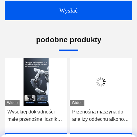
Wysłać
podobne produkty
Wideo
Wideo
Wysokiej dokładności
Przenośna maszyna do
małe przenośne licznik
analizy oddechu alkoholu
alkoholu LCD wyświetlacz
do szybkiego i
niezawodnego badania