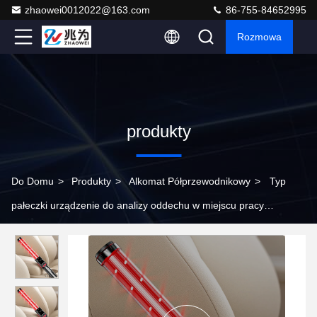
zhaowei0012022@163.com
86-755-84652995
Rozmowa
produkty
Do Domu
>
Produkty
>
Alkomat Półprzewodnikowy
>
Typ
pałeczki urządzenie do analizy oddechu w miejscu pracy
wodoodporny wyświetlacz LCD, tester alkoholu w oddechu