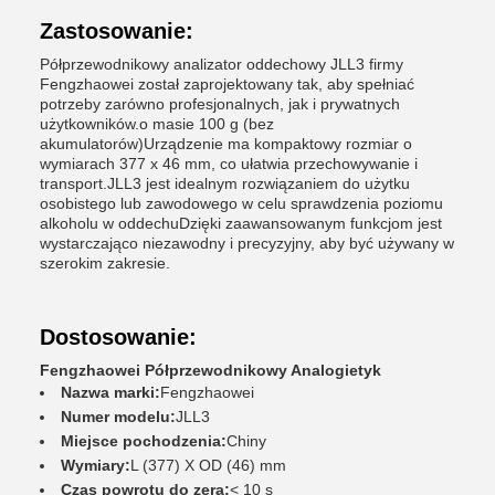
Zastosowanie:
Półprzewodnikowy analizator oddechowy JLL3 firmy
Fengzhaowei został zaprojektowany tak, aby spełniać
potrzeby zarówno profesjonalnych, jak i prywatnych
użytkowników.o masie 100 g (bez
akumulatorów)Urządzenie ma kompaktowy rozmiar o
wymiarach 377 x 46 mm, co ułatwia przechowywanie i
transport.JLL3 jest idealnym rozwiązaniem do użytku
osobistego lub zawodowego w celu sprawdzenia poziomu
alkoholu w oddechuDzięki zaawansowanym funkcjom jest
wystarczająco niezawodny i precyzyjny, aby być używany w
szerokim zakresie.
Dostosowanie:
Fengzhaowei Półprzewodnikowy Analogietyk
Nazwa marki:
Fengzhaowei
Numer modelu:
JLL3
Miejsce pochodzenia:
Chiny
Wymiary:
L (377) X OD (46) mm
Czas powrotu do zera:
< 10 s