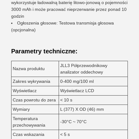
wykorzystuje ładowalną baterię litowo-jonową o pojemności
3000 mAh i może pracować nieprzerwanie przez ponad 10
godzin
Ogłoszenia głosowe: Testowa transmisja głosowa
(opcjonalna)
Parametry techniczne:
JLL3 Półprzewodnikowy
Nazwa produktu
analizator oddechowy
Zakres wykrywania
0-400 mg/100 ml
Wyświetlacz
Wyświetlacz LCD
Czas powrotu do zera
< 10 s
Wymiary
L (377) X OD (46) mm
Temperatura
-30°C ~ 70°C
przechowywania
Czas wskazania
< 5 s