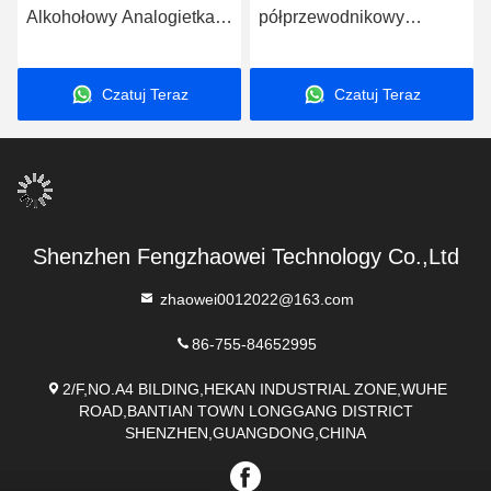
Alkohołowy Analogietka
półprzewodnikowy
Kluczyk Detektor Alkohołu
analizator oddechowy w
We krwi Mr black1000
kieszeni Mr Black1000
Czatuj Teraz
Czatuj Teraz
Shenzhen Fengzhaowei Technology Co.,Ltd
zhaowei0012022@163.com
86-755-84652995
2/F,NO.A4 BILDING,HEKAN INDUSTRIAL ZONE,WUHE
ROAD,BANTIAN TOWN LONGGANG DISTRICT
SHENZHEN,GUANGDONG,CHINA