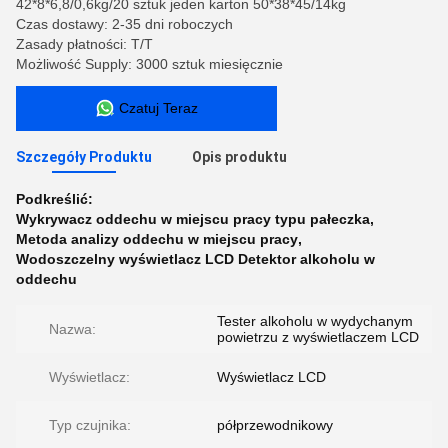
42*8*6,8/0,6kg/20 sztuk jeden karton 50*38*45/14kg
Czas dostawy: 2-35 dni roboczych
Zasady płatności: T/T
Możliwość Supply: 3000 sztuk miesięcznie
Czatuj Teraz
Szczegóły Produktu
Opis produktu
Podkreślić:
Wykrywacz oddechu w miejscu pracy typu pałeczka
,
Metoda analizy oddechu w miejscu pracy
,
Wodoszczelny wyświetlacz LCD Detektor alkoholu w
oddechu
Tester alkoholu w wydychanym
Nazwa:
powietrzu z wyświetlaczem LCD
Wyświetlacz:
Wyświetlacz LCD
Typ czujnika:
półprzewodnikowy