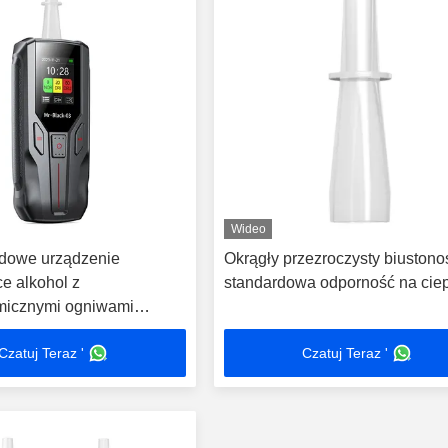
Wideo
dowe urządzenie
Okrągły przezroczysty biustono
e alkohol z
standardowa odporność na cie
micznymi ogniwami
i
Czatuj Teraz '
Czatuj Teraz '