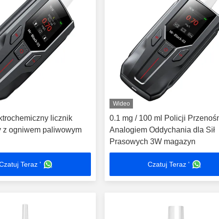
Wideo
ktrochemiczny licznik
0.1 mg / 100 ml Policji Przenoś
 z ogniwem paliwowym
Analogiem Oddychania dla Sił
Prasowych 3W magazyn
Czatuj Teraz '
Czatuj Teraz '