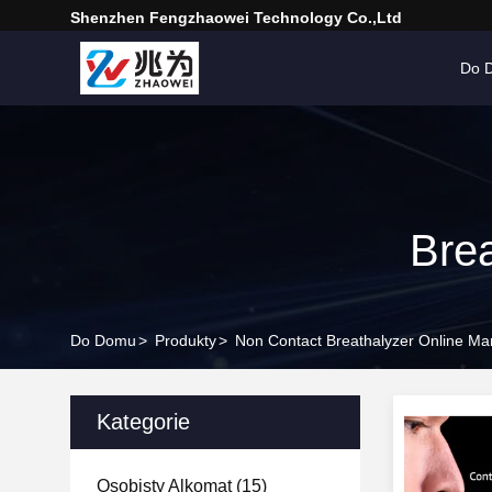
Shenzhen Fengzhaowei Technology Co.,Ltd
Do 
Brea
Do Domu
>
Produkty
>
Non Contact Breathalyzer Online Ma
Kategorie
Osobisty Alkomat
(15)