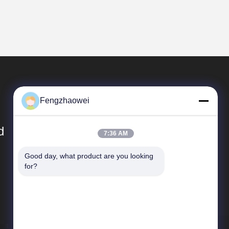
Fengzhaowei
d
7:36 AM
Good day, what product are you looking 
Szybkie Linki
for?
Sitemap
Polityka prywatności