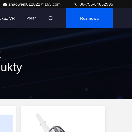
zhaowei0012022@163.com
86-755-84652995
okaz VR
Rozmowa
Polish
t
dukty