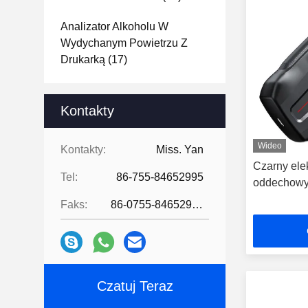
Analizator Alkoholu W
Wydychanym Powietrzu Z
Drukarką
(17)
Kontakty
Wideo
Kontakty:
Miss. Yan
Czarny ele
Tel:
86-755-84652995
oddechowy
Faks:
86-0755-84652995
Czatuj Teraz