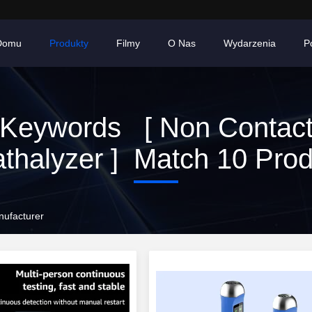
Domu
Produkty
Filmy
O Nas
Wydarzenia
P
Keywords [ Non Contac
thalyzer ] Match 10 Pro
nufacturer