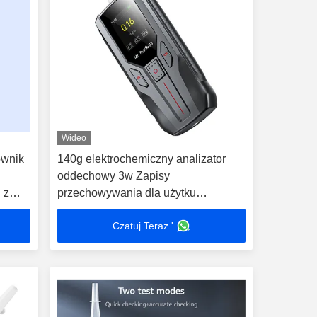
Wideo
ownik
140g elektrochemiczny analizator
oddechowy 3w Zapisy
 z
przechowywania dla użytku
 1000
rządowego
Czatuj Teraz '