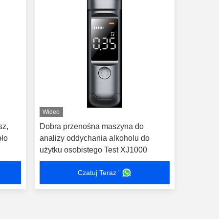
Wideo
sz,
Dobra przenośna maszyna do
pło
analizy oddychania alkoholu do
użytku osobistego Test XJ1000
Czatuj Teraz '