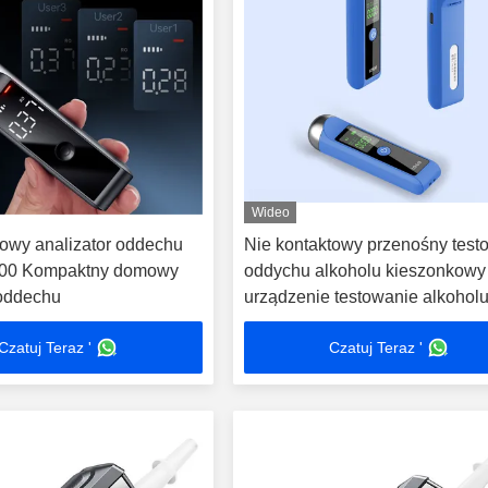
Wideo
owy analizator oddechu
Nie kontaktowy przenośny test
000 Kompaktny domowy
oddychu alkoholu kieszonkowy
 oddechu
urządzenie testowanie alkoholu
wyświetlaczem LCD Mr czarny
Czatuj Teraz '
Czatuj Teraz '