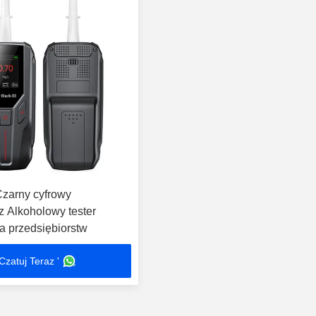
Czarny cyfrowy
z Alkoholowy tester
a przedsiębiorstw
Czatuj Teraz '