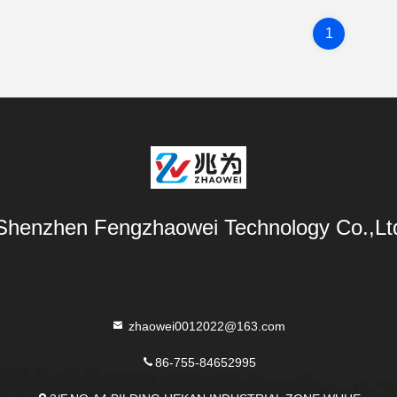
1
Shenzhen Fengzhaowei Technology Co.,Lt
zhaowei0012022@163.com
86-755-84652995