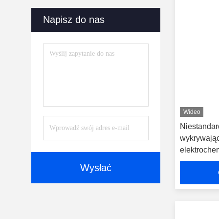
Napisz do nas
Wideo
Niestandar
wykrywając
elektroche
paliwowym
Wysłać