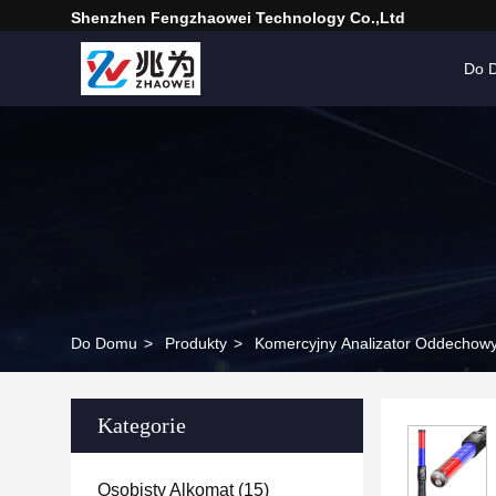
Shenzhen Fengzhaowei Technology Co.,Ltd
Do 
Do Domu
>
Produkty
>
Komercyjny Analizator Oddechow
Kategorie
Osobisty Alkomat
(15)