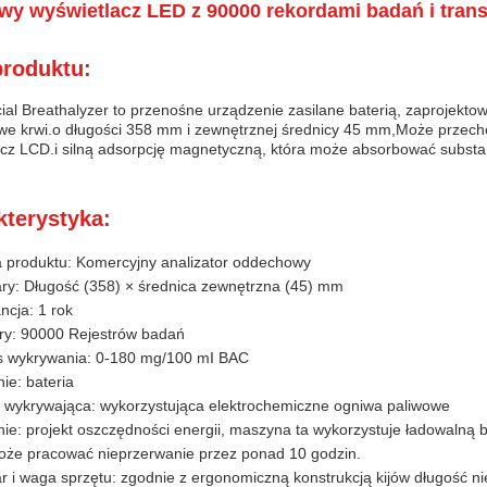
wy wyświetlacz LED z 90000 rekordami badań i tran
produktu:
l Breathalyzer to przenośne urządzenie zasilane baterią, zaprojekto
 we krwi.o długości 358 mm i zewnętrznej średnicy 45 mm,Może przec
acz LCD.i silną adsorpcję magnetyczną, która może absorbować substa
kterystyka:
 produktu: Komercyjny analizator oddechowy
ry: Długość (358) × średnica zewnętrzna (45) mm
cja: 1 rok
ry: 90000 Rejestrów badań
s wykrywania: 0-180 mg/100 mI BAC
nie: bateria
 wykrywająca: wykorzystująca elektrochemiczne ogniwa paliwowe
nie: projekt oszczędności energii, maszyna ta wykorzystuje ładowalną 
że pracować nieprzerwanie przez ponad 10 godzin.
 i waga sprzętu: zgodnie z ergonomiczną konstrukcją kijów długość n