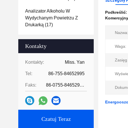
Szczegóły 
Analizator Alkoholu W
Podkreślić
Wydychanym Powietrzu Z
Komercyjny
Drukarką
(17)
Nazwa
Kontakty
Waga:
Zasięg
Kontakty:
Miss. Yan
Tel:
86-755-84652995
Wyświe
Faks:
86-0755-84652995
Dokume
Energooszc
Czatuj Teraz