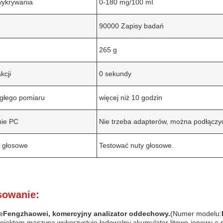
wykrywania
0-180 mg/100 mI
90000 Zapisy badań
265 g
kcji
0 sekundy
ągłego pomiaru
więcej niż 10 godzin
nie PC
Nie trzeba adapterów, można podłączy
 głosowe
Testować nuty głosowe.
sowanie:
e
Fengzhaowei, komercyjny analizator oddechowy.
(Numer modelu:
projektem maszyna wykorzystuje ładowalny akumulator litowo-jonowy o