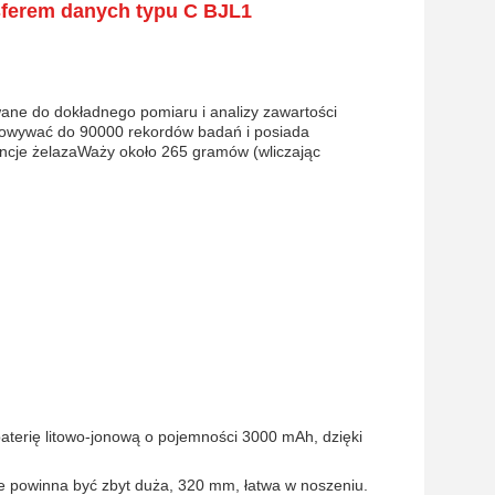
sferem danych typu C BJL1
wane do dokładnego pomiaru i analizy zawartości
howywać do 90000 rekordów badań i posiada
ncje żelazaWaży około 265 gramów (wliczając
baterię litowo-jonową o pojemności 3000 mAh, dzięki
ie powinna być zbyt duża, 320 mm, łatwa w noszeniu.