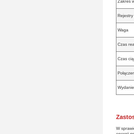
Zakres 
Rejestry
Waga
Czas rea
Czas ci
Połącze
Wydanie
Zasto
W sprawi
energii 