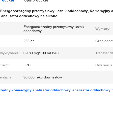
Produktu
Opis produktu
:
Energooszczędny przemysłowy licznik oddechowy
,
Komercyjny a
 analizator oddechowy na alkohol
Energooszczędny przemysłowy licznik
:
Wymiary:
oddechowy
265 gr
Czas odpow
 wykrywania:
0-180 mg/100 mI BAC
Transfer d
tlacz:
LCD
Gwarancja
ntacja:
90 000 rekordów testów
zędny komercyjny analizator oddechowy, analizator oddechowy n