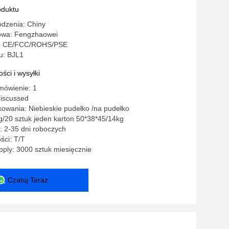
kordami badań
oduktu
odzenia: Chiny
owa: Fengzhaowei
o: CE/FCC/ROHS/PSE
u: BJL1
ści i wysyłki
mówienie: 1
discussed
owania: Niebieskie pudełko /na pudełko
g/20 sztuk jeden karton 50*38*45/14kg
: 2-35 dni roboczych
ści: T/T
ply: 3000 sztuk miesięcznie
Czatuj Teraz