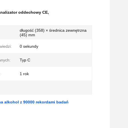
nalizator oddechowy CE
,
długość (358) × średnica zewnętrzna
(45) mm
iedzi:
0 sekundy
anych:
Typ C
:
1 rok
a alkohol z 90000 rekordami badań