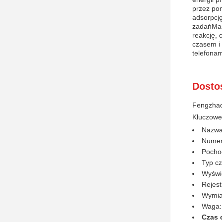
przez pon
adsorpcj
zadańMas
reakcję,
czasem i 
telefona
Dosto
Fengzhao
Kluczowe
Nazwa
Numer
Pocho
Typ cz
Wyświ
Rejest
Wymia
Waga:
Czas 