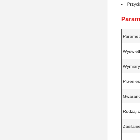
Przyci
Param
Paramet
Wyświet
Wymiary
Przenies
Gwaranc
Rodzaj c
Zasilani