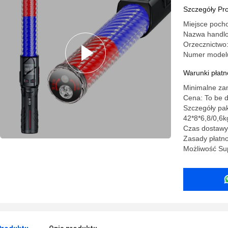
90000 re
Szczegóły Pr
Miejsce poch
Nazwa handl
Orzecznictw
Numer model
Warunki płatno
Minimalne za
Cena: To be 
Szczegóły pak
42*8*6,8/0,6k
Czas dostawy
Zasady płatno
Możliwość Sup