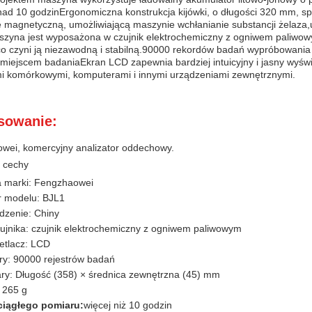
ad 10 godzinErgonomiczna konstrukcja kijówki, o długości 320 mm, spr
ę magnetyczną, umożliwiającą maszynie wchłanianie substancji żelaza
zyna jest wyposażona w czujnik elektrochemiczny z ogniwem paliwow
 co czyni ją niezawodną i stabilną.90000 rekordów badań wypróbowan
miejscem badaniaEkran LCD zapewnia bardziej intuicyjny i jasny wyświe
mi komórkowymi, komputerami i innymi urządzeniami zewnętrznymi.
sowanie:
wei, komercyjny analizator oddechowy.
 cechy
 marki: Fengzhaowei
 modelu: BJL1
dzenie: Chiny
ujnika: czujnik elektrochemiczny z ogniwem paliwowym
etlacz: LCD
ry: 90000 rejestrów badań
ry: Długość (358) × średnica zewnętrzna (45) mm
 265 g
ciągłego pomiaru:
więcej niż 10 godzin