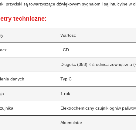
sk: przyciski są towarzyszące dźwiękowym sygnałom i są intuicyjne w o
etry techniczne:
ry
Wartość
lacz
LCD
Długość (358) × średnica zewnętrzna 
ienie danych
Typ C
ja
1 rok
zujnika
Elektrochemiczny czujnik ogniw paliwo
e
Akumulator