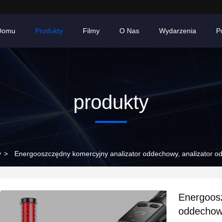
Domu
Produkty
Filmy
O Nas
Wydarzenia
P
produkty
y
>
Energooszczędny komercyjny analizator oddechowy, analizator o
Energoosz
oddechowy