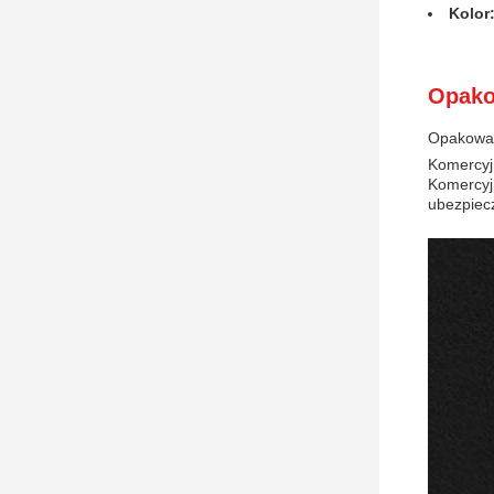
Kolor
Opako
Opakowan
Komercyj
Komercyjn
ubezpiecz