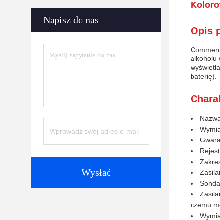
Koloro
Napisz do nas
Opis 
Commercia
alkoholu
wyświetl
baterię).
Chara
Nazwa
Wymia
Gwaran
Rejest
Zakre
Wysłać
Zasila
Sonda
Zasila
czemu mo
Wymiar