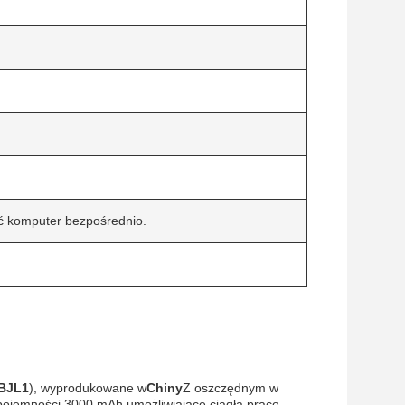
ć komputer bezpośrednio.
BJL1
), wyprodukowane w
Chiny
Z oszczędnym w
 pojemności 3000 mAh.umożliwiające ciągłą pracę