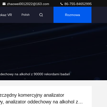
zhaowei0012022@163.com
86-755-84652995
okaz VR
Rozmowa
Polish
ddechowy na alkohol z 90000 rekordami badań
czędny komercyjny analizator
, analizator oddechowy na alkohol z