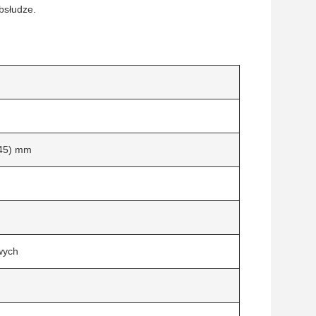
bsłudze.
(45) mm
wych