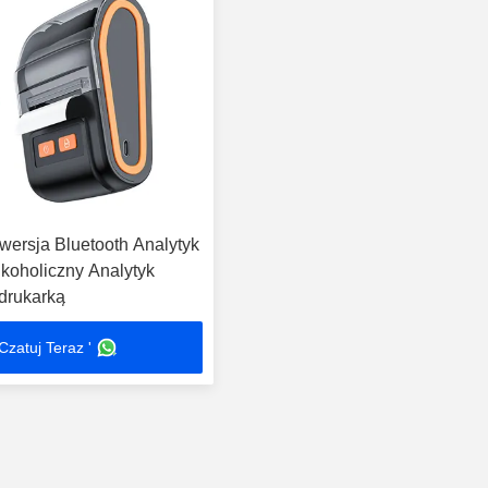
wersja Bluetooth Analytyk
koholiczny Analytyk
drukarką
Czatuj Teraz '