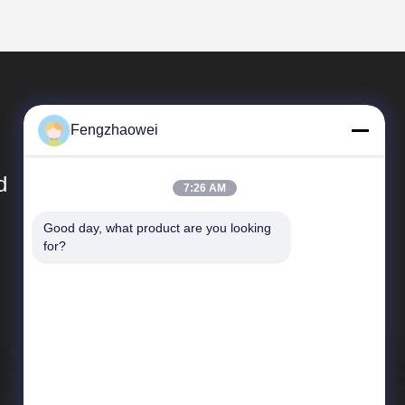
Fengzhaowei
d
7:26 AM
Good day, what product are you looking 
Szybkie Linki
for?
Sitemap
Polityka prywatności