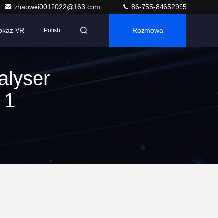
zhaowei0012022@163.com
86-755-84652995
okaz VR
Rozmowa
Polish
alyser
 1