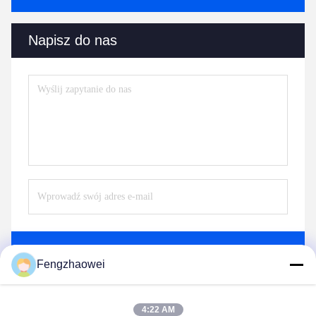
Napisz do nas
Wysłać
Fengzhaowei
4:22 AM